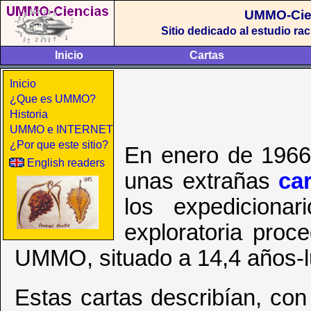
UMMO-Cie
Sitio dedicado al estudio r
Inicio
Cartas
Inicio
¿Que es UMMO?
Historia
UMMO e INTERNET
¿Por que este sitio?
En enero de 1966
English readers
unas extrañas
ca
los expediciona
exploratoria proc
UMMO, situado a 14,4 años-lu
Estas cartas describían, con c